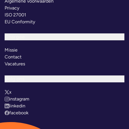
Algemene voorwaarden
Privacy
ISO 27001
EU Conformity
Chargee
Missie
Contact
Vacatures
Volg ons
x
instagram
linkedin
facebook