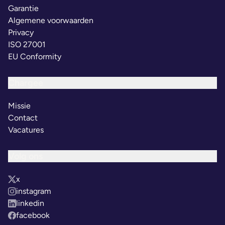
Garantie
Algemene voorwaarden
Privacy
ISO 27001
EU Conformity
Chargee
Missie
Contact
Vacatures
Volg ons
x
instagram
linkedin
facebook