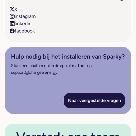
x
instagram
linkedin
facebook
Hulp nodig bij het installeren van Sparky?
Stuur een chatbericht in de app of mail ons op
support@chargee.energy
Naar veelgestelde vragen