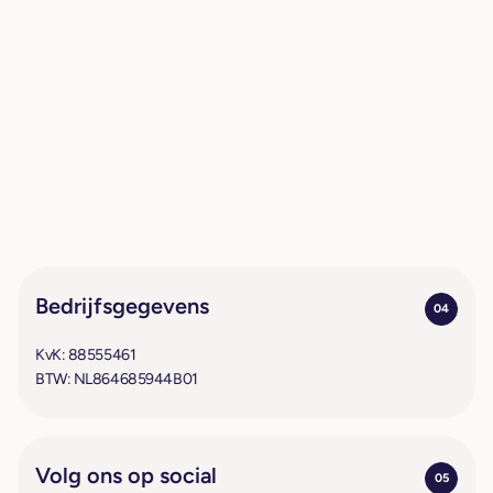
Bedrijfsgegevens
04
KvK: 88555461
BTW: NL864685944B01
Volg ons op social
05