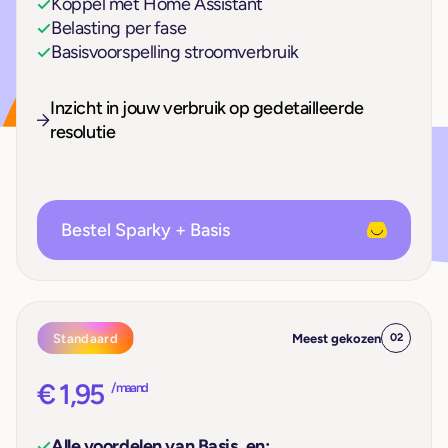
Koppel met Home Assistant
Belasting per fase
Basisvoorspelling stroomverbruik
Inzicht in jouw verbruik op gedetailleerde
resolutie
Bestel Sparky + Basis
Standaard
Meest gekozen
02
€ 1,95
/ maand
Alle voordelen van Basis, en: