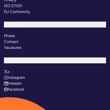
ISO 27001
EU Conformity
Chargee
Missie
Contact
Vacatures
Volg ons
x
instagram
linkedin
facebook