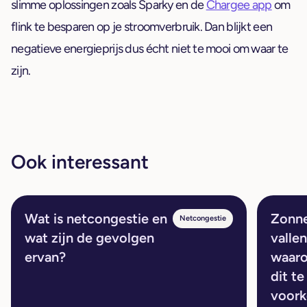
slimme oplossingen zoals Sparky en de
Chargee app
om
flink te besparen op je stroomverbruik. Dan blijkt een
negatieve energieprijs dus écht niet te mooi om waar te
zijn.
Ook interessant
Wat is netcongestie en
Zonn
Netcongestie
wat zijn de gevolgen
vallen
ervan?
waaro
dit te
voor