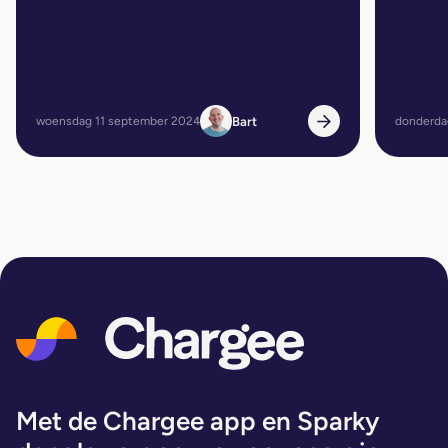
Bart
woensdag 11 september 2024
donderda
Met de Chargee app en Sparky