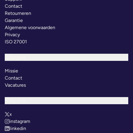
Contact
Retourneren
Garantie
Algemene voorwaarden
Privacy
ISO 27001
Chargee
Missie
Contact
Vacatures
Volg ons
x
instagram
linkedin