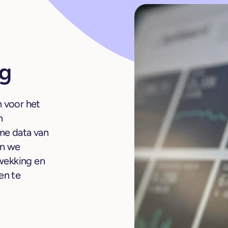
ng
 voor het
n
me data van
en we
pwekking en
en te