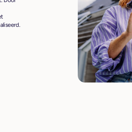
t. Door
et
liseerd.