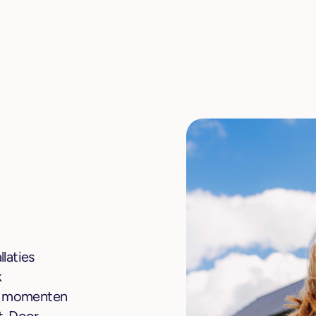
laties
k
op momenten