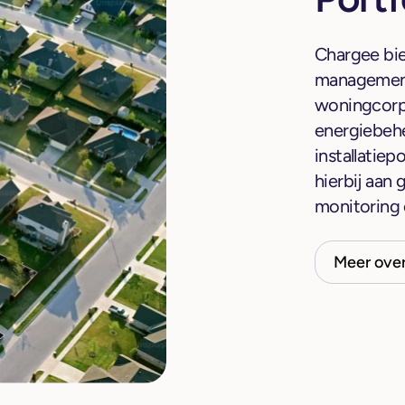
Chargee bie
management
woningcorp
energiebehe
installatiep
hierbij aan
monitoring 
Meer ove